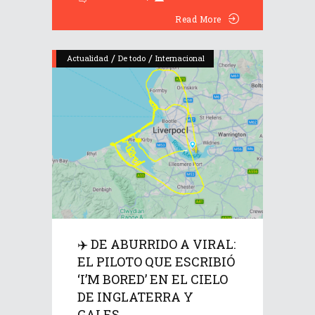
Read More
/
/
Actualidad
De todo
Internacional
✈️ DE ABURRIDO A VIRAL:
EL PILOTO QUE ESCRIBIÓ
‘I’M BORED’ EN EL CIELO
DE INGLATERRA Y
GALES