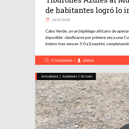
de habitantes logró lo 
14/10/2025
Cabo Verde, un archipiélago africano de apenas
imposible: clasificarse por primera vez a una 
boleto tras vencer 3-0 a Eswatini, completand
0 Comments
admin
/
/
Actualidad
Ambiente
De todo