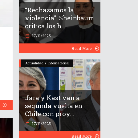
“Rechazamos la
violencia”: Sheinbaum
critica los h...
17/11/2025
Read More
/
Actualidad
Internacional
Jara y Kast van a
segunda vuelta en
Chile con proy...
17/11/2025
Read More