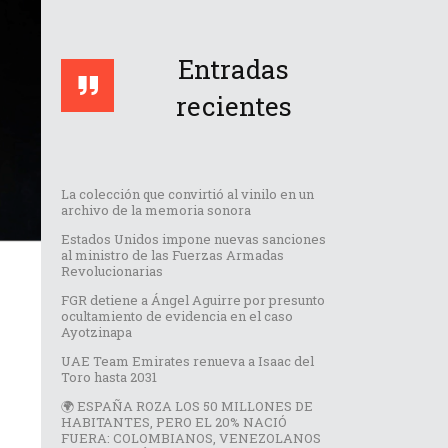
Entradas
recientes
La colección que convirtió al vinilo en un
archivo de la memoria sonora
Estados Unidos impone nuevas sanciones
al ministro de las Fuerzas Armadas
Revolucionarias
FGR detiene a Ángel Aguirre por presunto
ocultamiento de evidencia en el caso
Ayotzinapa
UAE Team Emirates renueva a Isaac del
Toro hasta 2031
🌍 ESPAÑA ROZA LOS 50 MILLONES DE
HABITANTES, PERO EL 20% NACIÓ
FUERA: COLOMBIANOS, VENEZOLANOS