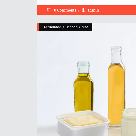
0 Comments
admin
/
/
Actualidad
De todo
Más