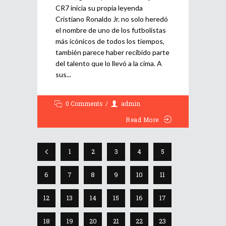
CR7 inicia su propia leyenda
Cristiano Ronaldo Jr. no solo heredó
el nombre de uno de los futbolistas
más icónicos de todos los tiempos,
también parece haber recibido parte
del talento que lo llevó a la cima. A
sus
0 Comments
admin
Read More
1
2
3
4
5
6
7
8
9
10
11
12
13
14
15
16
17
18
19
20
21
22
23