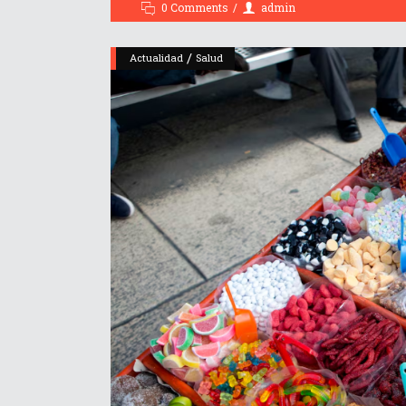
0 Comments
admin
/
Actualidad
Salud