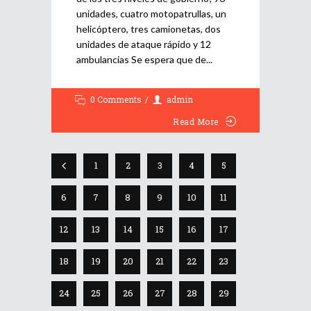
unidades, cuatro motopatrullas, un
helicóptero, tres camionetas, dos
unidades de ataque rápido y 12
ambulancias Se espera que de
0 Comments
admin
Read More
1
2
3
4
5
6
7
8
9
10
11
12
13
14
15
16
17
18
19
20
21
22
23
24
25
26
27
28
29