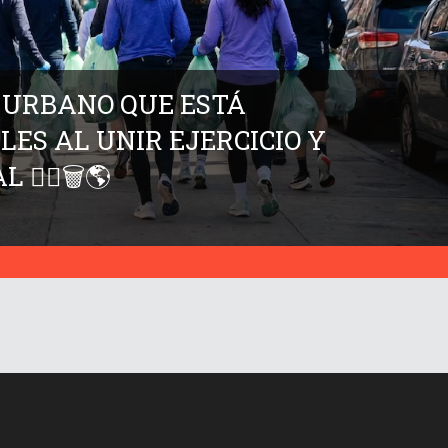
E URBANO QUE ESTÁ
ES AL UNIR EJERCICIO Y
‍♂️🗑️🌎