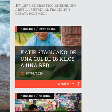
⛽🌎 ¡GIRO ENERGÉTICO! SHEINBAUM
ABRE LA PUERTA AL FRACKING Y
DESATA POLÉMICA
/
Actualidad
Internacional
KATIE STAGLIANO: DE
UNA COL DE 18 KILOS
A UNA RED...
07/08/2026
Read More
/
Actualidad
Nacional