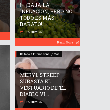
📉 ¡BAJA LA
INFLACIÓN, PERO NO
TODO ES MÁS
BARATO!...
07/08/2026
Read More
/
/
De todo
Internacional
Más
MERYL STREEP
SUBASTA EL
VESTUARIO DE ‘EL
DIABLO VI...
07/08/2026