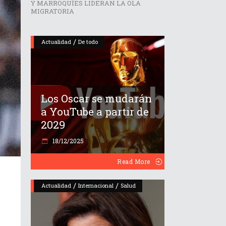
Y MARROQUÍES LIDERAN LA OLA
MIGRATORIA
/
Actualidad
De todo
Los Oscar se mudarán
a YouTube a partir de
2029
18/12/2025
Read More
l
/
/
Actualidad
Internacional
Salud