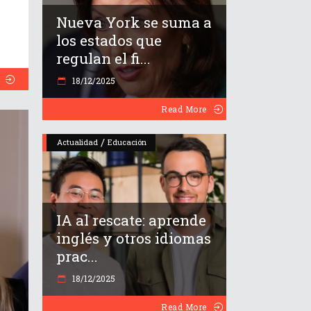
Nueva York se suma a
los estados que
regulan el fi...
18/12/2025
Read More
/
Actualidad
Educación
IA al rescate: aprende
inglés y otros idiomas
prac...
18/12/2025
Read More