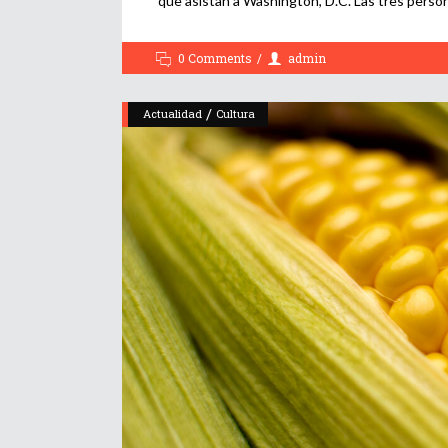
que asistan a Washington, D.C. Las tres person
0 Comments
admin
/
Actualidad
Cultura