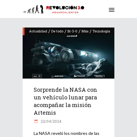
/
/
/
/
Actualidad
De todo
fit-3-0
Más
Tecnología
Sorprende la NASA con
un vehículo lunar para
acompañar la misión
Artemis
22/04/2024
La NASA reveló los nombres de las