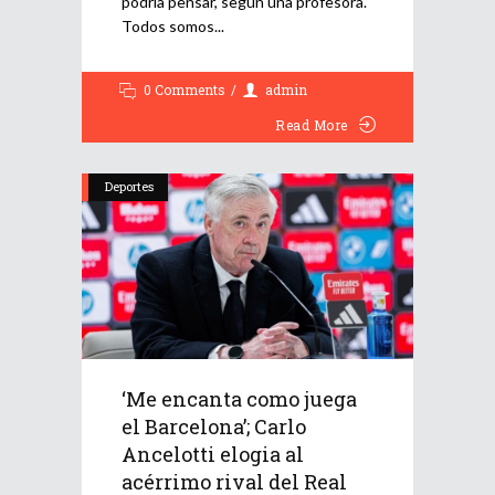
podría pensar, según una profesora.
Todos somos
0 Comments
admin
Read More
Deportes
‘Me encanta como juega
el Barcelona’; Carlo
Ancelotti elogia al
acérrimo rival del Real