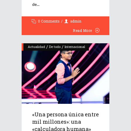
de
0 Comments
admin
Read More
/
/
Actualidad
De todo
Internacional
«Una persona única entre
mil millones»: una
«calculadora humana»