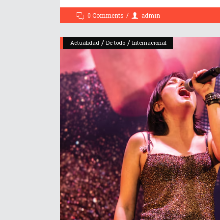
0 Comments
admin
/
/
Actualidad
De todo
Internacional