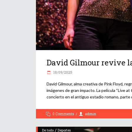
David Gilmour revive 
18/09/2025
David Gilmour, alma creativa de Pink Floyd, re
imágenes de gran impacto. La película “Live at
concierto en el antiguo estadio romano, parte
0 Comments
admin
/
De todo
Deportes