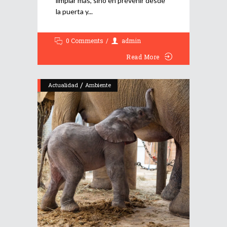
limpiar más, sino en prevenir desde
la puerta y
0 Comments
admin
Read More
/
Actualidad
Ambiente