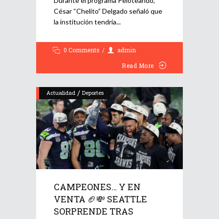
Durante el programa Peloteando,
César “Chelito” Delgado señaló que
la institución tendría
0 Comments
admin
Read More
/
Actualidad
Deportes
CAMPEONES… Y EN
VENTA 🏈💸 SEATTLE
SORPRENDE TRAS