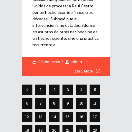
Unidos de procesar a Raúl Castro
por un hecho ocurrido “hace tres
décadas”. Subrayó que el
intervencionismo estadounidense
en asuntos de otras naciones no es
un hecho reciente, sino una práctica
recurrente a
0 Comments
admin
Read More
1
2
3
4
5
6
7
8
9
10
11
12
13
14
15
16
17
18
19
20
21
22
23