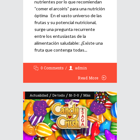
nutrientes por lo que recomiendan
“comer el arcoíris” para una nutrición
óptima En el vasto universo de las
frutas y su potencial nutricional,
surge una pregunta recurrente
entre los entusiastas de la
alimentación saludable: ¿Existe una
fruta que contenga todas
0 Comments
admin
Read More
/
/
/
Actualidad
De todo
fit-3-0
Más