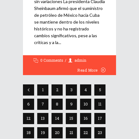
sin variaciones La presidenta Claudia
Sheinbaum afirmó que el suministro
de petróleo de México hacia Cuba
se mantiene dentro de los niveles
históricos y no ha registrado
cambios significativos, pese a las
críticas y a la
0 Comments
admin
Read More
1
2
3
4
5
6
7
8
9
10
11
12
13
14
15
16
17
18
19
20
21
22
23