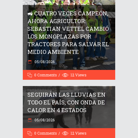
🚜 CUATRO VECES CAMPEÓN,
AHORA AGRICULTOR:
SEBASTIAN VETTEL CAMBIÓ
LOS MONOPLAZAS POR
TRACTORES PARA SALVAR EL
MEDIO AMBIENTE
05/08/2026
0 Comments
12
Views
SEGUIRÁN LAS LLUVIAS EN
TODO EL PAÍS, CON ONDA DE
CALOR EN 4 ESTADOS
05/08/2026
IMPACTO LUNAR: UN COHETE
0 Comments
12
Views
DE ELON MUSK CHOCARÁ