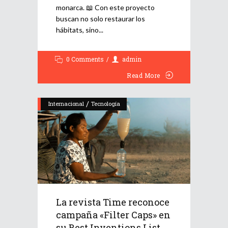
monarca. 📖 Con este proyecto
buscan no solo restaurar los
hábitats, sino
0 Comments
admin
Read More
/
Internacional
Tecnología
La revista Time reconoce
campaña «Filter Caps» en
su Best Inventions List