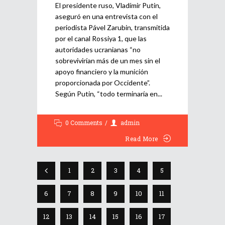
El presidente ruso, Vladímir Putin,
aseguró en una entrevista con el
periodista Pável Zarubin, transmitida
por el canal Rossiya 1, que las
autoridades ucranianas “no
sobrevivirían más de un mes sin el
apoyo financiero y la munición
proporcionada por Occidente”.
Según Putin, “todo terminaría en
0 Comments
admin
Read More
1
2
3
4
5
6
7
8
9
10
11
12
13
14
15
16
17