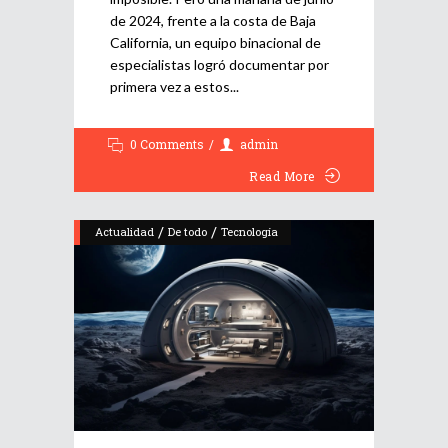
de 2024, frente a la costa de Baja
California, un equipo binacional de
especialistas logró documentar por
primera vez a estos
0 Comments
admin
Read More
/
/
Actualidad
De todo
Tecnología