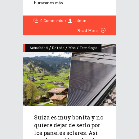
huracanes más
0 Comments
admin
Read More
/
/
/
Actualidad
De todo
Más
Tecnología
Suiza es muy bonita y no
quiere dejar de serlo por
los paneles solares. Así