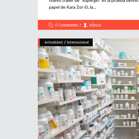
nuevo tráiler de "Supergirl" es la prueba definit
papel de Kara Zor-El, la
0 Comments
admin
/
Actualidad
Internacional