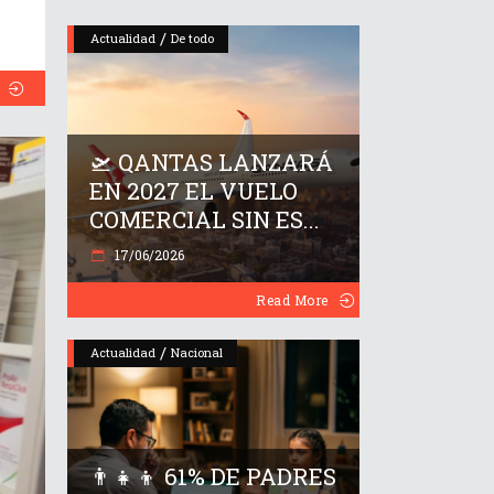
/
Actualidad
De todo
🛫 QANTAS LANZARÁ
EN 2027 EL VUELO
COMERCIAL SIN ES...
17/06/2026
Read More
/
Actualidad
Nacional
👨‍👧‍👦 61% DE PADRES