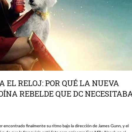
 EL RELOJ: POR QUÉ LA NUEVA
OÍNA REBELDE QUE DC NECESITAB
r encontrado finalmente su ritmo bajo la dirección de James Gunn, y el