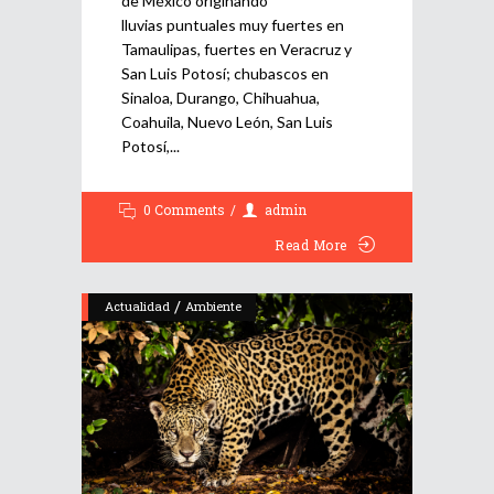
de México originando
lluvias puntuales muy fuertes en
Tamaulipas, fuertes en Veracruz y
San Luis Potosí; chubascos en
Sinaloa, Durango, Chihuahua,
Coahuila, Nuevo León, San Luis
Potosí,
0 Comments
admin
Read More
/
Actualidad
Ambiente