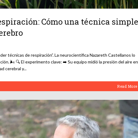
respiración: Cómo una técnica simpl
erebro
der técnicas de respiración”. La neurocientífica Nazareth Castellanos lo
ión. 🌬️ 🔍 El experimento clave: ➡️ Su equipo midió la presión del aire en
dad cerebral y
Read More