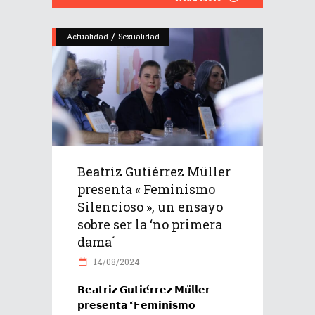
/
Actualidad
Sexualidad
Beatriz Gutiérrez Müller
presenta « Feminismo
Silencioso », un ensayo
sobre ser la ‘no primera
dama´
14/08/2024
𝗕𝗲𝗮𝘁𝗿𝗶𝘇 𝗚𝘂𝘁𝗶𝗲́𝗿𝗿𝗲𝘇 𝗠𝘂̈𝗹𝗹𝗲𝗿
𝗽𝗿𝗲𝘀𝗲𝗻𝘁𝗮 “𝗙𝗲𝗺𝗶𝗻𝗶𝘀𝗺𝗼