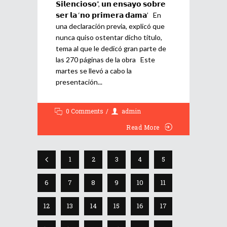
𝗦𝗶𝗹𝗲𝗻𝗰𝗶𝗼𝘀𝗼”, 𝘂𝗻 𝗲𝗻𝘀𝗮𝘆𝗼 𝘀𝗼𝗯𝗿𝗲
𝘀𝗲𝗿 𝗹𝗮 ‘𝗻𝗼 𝗽𝗿𝗶𝗺𝗲𝗿𝗮 𝗱𝗮𝗺𝗮’ En
una declaración previa, explicó que
nunca quiso ostentar dicho título,
tema al que le dedicó gran parte de
las 270 páginas de la obra Este
martes se llevó a cabo la
presentación
0 Comments
admin
Read More
1
2
3
4
5
6
7
8
9
10
11
12
13
14
15
16
17