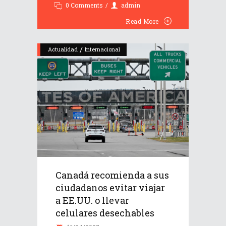
0 Comments
admin
Read More
/
Actualidad
Internacional
Canadá recomienda a sus
ciudadanos evitar viajar
a EE.UU. o llevar
celulares desechables