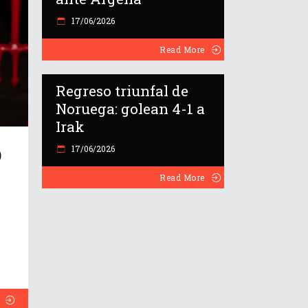
17/06/2026
Read More
Regreso triunfal de
Noruega: golean 4-1 a
Irak
17/06/2026
O
Read More