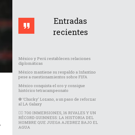
Entradas
recientes
México y Perú restablecen relaciones
diplomáticas
México mantiene su respaldo a Infantino
pese a cuestionamientos sobre FIFA
México conquista el oro y consigue
histórico tetracampeonato
⚽️ ‘Chucky’ Lozano, a un paso de reforzar
al LA Galaxy
🏊‍♂️ 700 INMERSIONES, 16 RIVALES Y UN
RÉCORD GUINNESS: LA HISTORIA DEL
HOMBRE QUE JUEGA AJEDREZ BAJO EL
o
AGUA