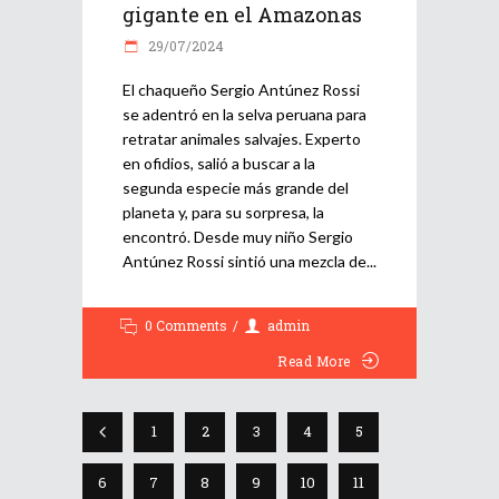
gigante en el Amazonas
29/07/2024
El chaqueño Sergio Antúnez Rossi
se adentró en la selva peruana para
retratar animales salvajes. Experto
en ofidios, salió a buscar a la
segunda especie más grande del
planeta y, para su sorpresa, la
encontró. Desde muy niño Sergio
Antúnez Rossi sintió una mezcla de
0 Comments
admin
Read More
1
2
3
4
5
6
7
8
9
10
11