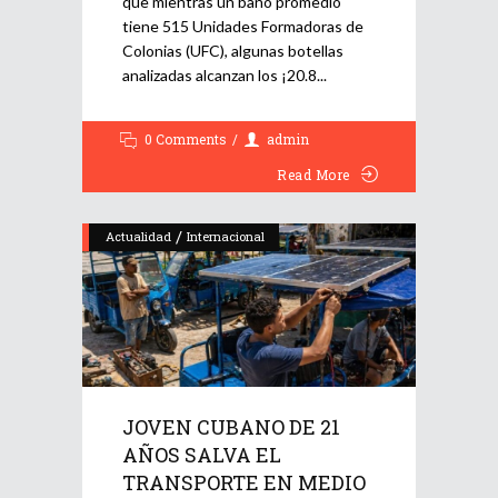
que mientras un baño promedio
tiene 515 Unidades Formadoras de
Colonias (UFC), algunas botellas
analizadas alcanzan los ¡20.8
0 Comments
admin
Read More
/
Actualidad
Internacional
JOVEN CUBANO DE 21
AÑOS SALVA EL
TRANSPORTE EN MEDIO