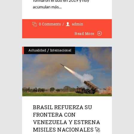
formaron el dúo en 2019 y hoy
acumulan más
0 Comments
admin
Read More
/
Actualidad
Internacional
BRASIL REFUERZA SU
FRONTERA CON
VENEZUELA Y ESTRENA
MISILES NACIONALES 🚀