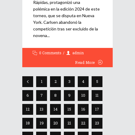
Rápidas, protagonizó una
polémica en la edición 2024 de este
torneo, que se disputa en Nueva
York. Carlsen abandonó la
competición tras ser excluido de la
novena
0 Comments
admin
Read More
1
2
3
4
5
6
7
8
9
10
11
12
13
14
15
16
17
18
19
20
21
22
23