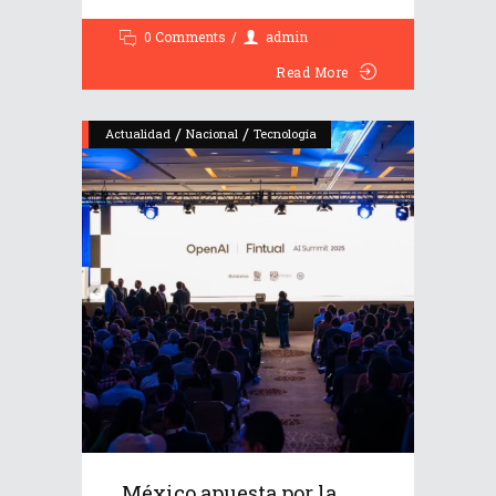
0 Comments
admin
Read More
/
/
Actualidad
Nacional
Tecnología
México apuesta por la