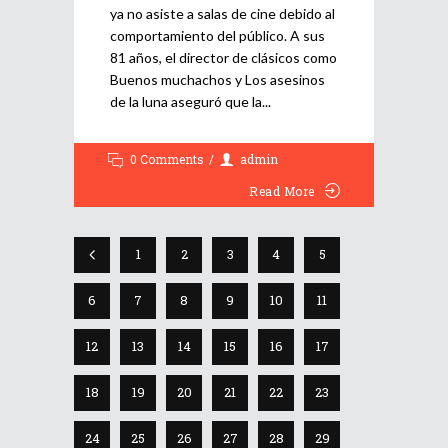
ya no asiste a salas de cine debido al
comportamiento del público. A sus
81 años, el director de clásicos como
Buenos muchachos y Los asesinos
de la luna aseguró que la
0 Comments
admin
Read More
1
2
3
4
5
6
7
8
9
10
11
12
13
14
15
16
17
18
19
20
21
22
23
24
25
26
27
28
29