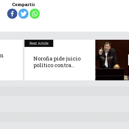
Compartir
Next Article
ín
Noroña pide juicio
político contra...