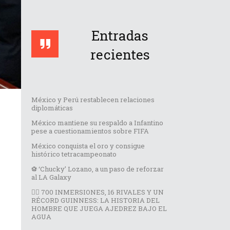
Entradas
recientes
México y Perú restablecen relaciones
diplomáticas
México mantiene su respaldo a Infantino
pese a cuestionamientos sobre FIFA
México conquista el oro y consigue
histórico tetracampeonato
⚽️ ‘Chucky’ Lozano, a un paso de reforzar
al LA Galaxy
🏊‍♂️ 700 INMERSIONES, 16 RIVALES Y UN
RÉCORD GUINNESS: LA HISTORIA DEL
HOMBRE QUE JUEGA AJEDREZ BAJO EL
AGUA