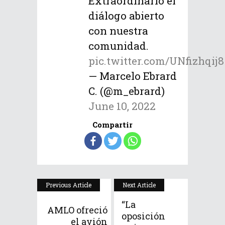
Extraordinario el
diálogo abierto
con nuestra
comunidad.
pic.twitter.com/UNfizhqij8
— Marcelo Ebrard
C. (@m_ebrard)
June 10, 2022
Compartir
Previous Article
Next Article
“La
AMLO ofreció
oposición
el avión