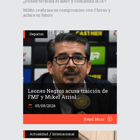
¿Dónde termina el autor y comienza la IA?
Milito reafirma su compromiso con Chivas y
aclara su futuro
Deportes
Leones Negros acusa traición de
FMF y Mikel Arriol...
05/08/2026
Read More
/
Actualidad
Internacional