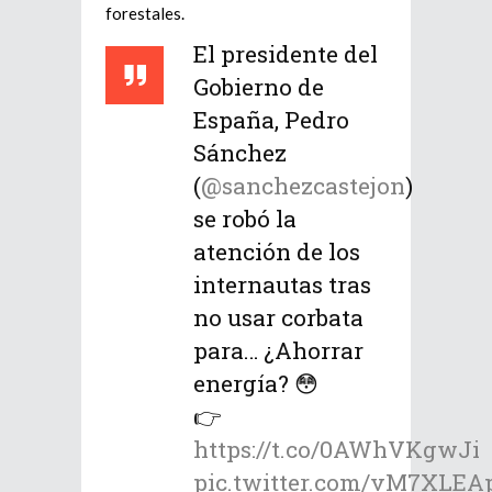
forestales.
El presidente del
Gobierno de
España, Pedro
Sánchez
(
@sanchezcastejon
)
se robó la
atención de los
internautas tras
no usar corbata
para… ¿Ahorrar
energía? 😳
👉
https://t.co/0AWhVKgwJi
pic.twitter.com/vM7XLEA