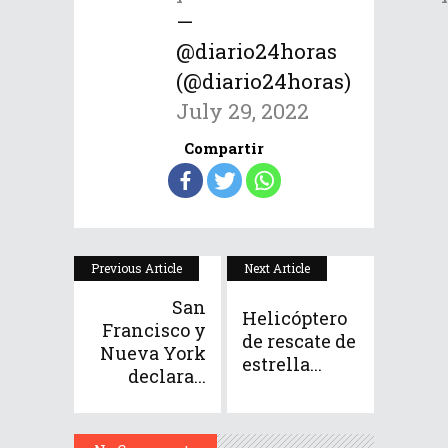
—
@diario24horas
(@diario24horas)
July 29, 2022
Compartir
Previous Article
Next Article
San
Helicóptero
Francisco y
de rescate de
Nueva York
estrella...
declara...