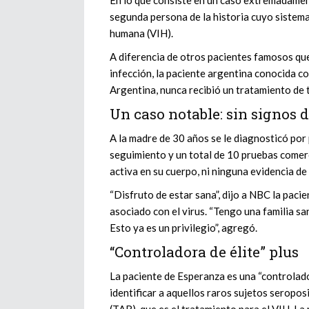
segunda persona de la historia cuyo sistema
humana (VIH).
A diferencia de otros pacientes famosos qu
infección, la paciente argentina conocida co
Argentina, nunca recibió un tratamiento de 
Un caso notable: sin signos d
A la madre de 30 años se le diagnosticó por
seguimiento y un total de 10 pruebas comerci
activa en su cuerpo, ni ninguna evidencia d
“Disfruto de estar sana”, dijo a NBC la paci
asociado con el virus. “Tengo una familia s
Esto ya es un privilegio”, agregó.
“Controladora de élite” plus
La paciente de Esperanza es una “controlador
identificar a aquellos raros sujetos seropos
(TAR), que es el tratamiento para el VIH. La