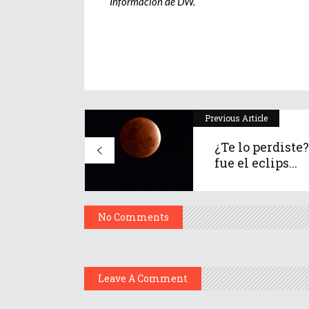
Información de DW.
Previous Article
¿Te lo perdiste?
fue el eclips...
No Comments
Leave A Comment