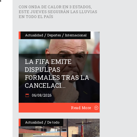
CON ONDA DE CALOR EN 3 ESTADOS,
ESTE JUEVES SEGUIRÁN LAS LLUVIAS
EN TODO EL PAÍS
/
/
Actualidad
Deportes
Internacional
LA FIFA EMITE
DISPULPAS
FORMALES TRAS LA
CANCELACI...
06/08/2026
Read More
/
Actualidad
De todo