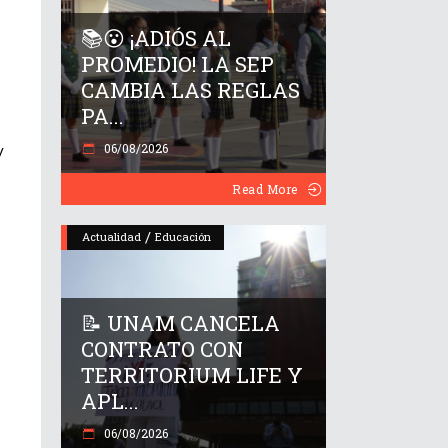
📚😮 ¡ADIÓS AL
PROMEDIO! LA SEP
CAMBIA LAS REGLAS
PA...
06/08/2026
y
Read More
/
Actualidad
Educación
📝 UNAM CANCELA
CONTRATO CON
TERRITORIUM LIFE Y
APL...
06/08/2026