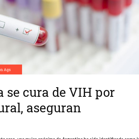
ón Ags
a se cura de VIH por
ral, aseguran
te raro, una mujer anónima de Argentina ha sido identificada como l