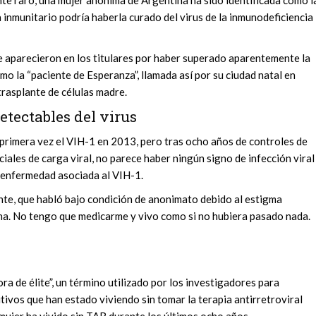
 inmunitario podría haberla curado del virus de la inmunodeficiencia
e aparecieron en los titulares por haber superado aparentemente la
mo la “paciente de Esperanza”, llamada así por su ciudad natal en
trasplante de células madre.
etectables del virus
 primera vez el VIH-1 en 2013, pero tras ocho años de controles de
ales de carga viral, no parece haber ningún signo de infección viral
e enfermedad asociada al VIH-1.
ente, que habló bajo condición de anonimato debido al estigma
ana. No tengo que medicarme y vivo como si no hubiera pasado nada.
a de élite”, un término utilizado por los investigadores para
itivos que han estado viviendo sin tomar la terapia antirretroviral
 mujer ha vivido sin TAR durante los últimos ocho años.