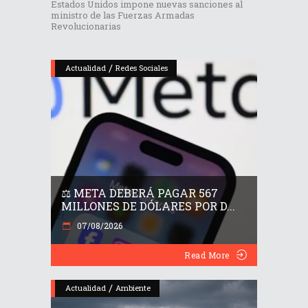
Estados Unidos impone nuevas sanciones al
ministro de las Fuerzas Armadas
Revolucionarias
/
Actualidad
Redes Sociales
⚖️ META DEBERÁ PAGAR 567
MILLONES DE DÓLARES POR D...
07/08/2026
Read More
/
Actualidad
Ambiente