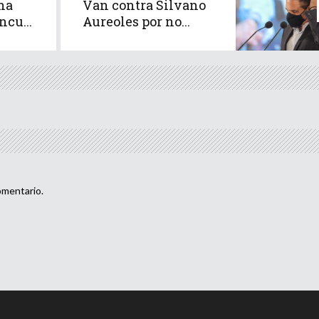
na
Van contra Silvano
ncu...
Aureoles por no...
omentario.