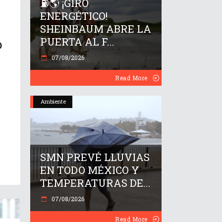
⛽🌎 ¡GIRO
ENERGÉTICO!
SHEINBAUM ABRE LA
PUERTA AL F...
o
07/08/2026
Read More
Ambiente
SMN PREVÉ LLUVIAS
EN TODO MÉXICO Y
TEMPERATURAS DE...
07/08/2026
Read More