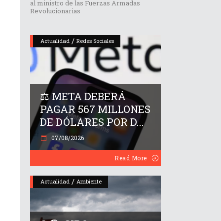
al ministro de las Fuerzas Armadas
Revolucionarias
/
Actualidad
Redes Sociales
⚖️ META DEBERÁ
PAGAR 567 MILLONES
DE DÓLARES POR D...
07/08/2026
Read More
/
Actualidad
Ambiente