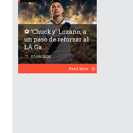
⚽️ ‘Chucky’ Lozano, a
un paso de reforzar al
LA Ga...
e
07/08/2026
Read More