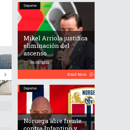
Deportes
Mikel Arriola justifica
eliminación del
ascenso
08/08/2026
Read More
Deportes
Noruega abre frente
contra Infantino y