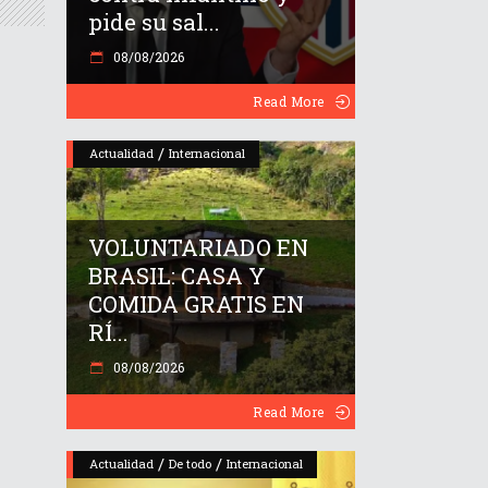
pide su sal...
08/08/2026
Read More
/
Actualidad
Internacional
VOLUNTARIADO EN
BRASIL: CASA Y
COMIDA GRATIS EN
RÍ...
08/08/2026
Read More
/
/
Actualidad
De todo
Internacional