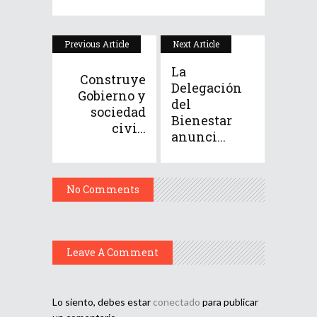
Previous Article
Next Article
La
Construye
Delegación
Gobierno y
del
sociedad
Bienestar
civi...
anunci...
No Comments
Leave A Comment
Lo siento, debes estar
conectado
para publicar