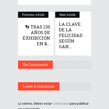
Previous Article
Next Article
LA CLAVE
👣 TRAS 130
DE LA
AÑOS DE
FELICIDAD
EXHIBICIÓN
SEGÚN
EN &...
GAN...
No Comments
Leave A Comment
Lo siento, debes estar
conectado
para publicar
un comentario.